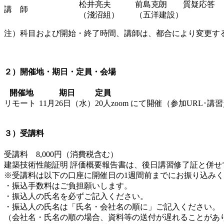
松井亮夫
前島克朗
質疑応答
講 師
（淺沼組）
（五洋建設）
注）科目および開始・終了時間、講師は、都合により変更する場
２）開催地・期日・定員・会場
開催地
期日
定員
リモート
11月26日（水）
20人
zoom にて開催（参加URL
３）受講料
受講料 8,000円（消費税含む）
建築技術性能証明 評価概要報告書は、後日講習修了証と併せ
※受講料は以下の口座に開催日の1週間前までにお振り込み
・振込手数料はご負担願いします。
・振込人の氏名を必ずご記入ください。
・振込人の氏名は「氏名・会社名の順に」ご記入ください。
（会社名・氏名の順の場合、資料等の送付が遅れることがあ